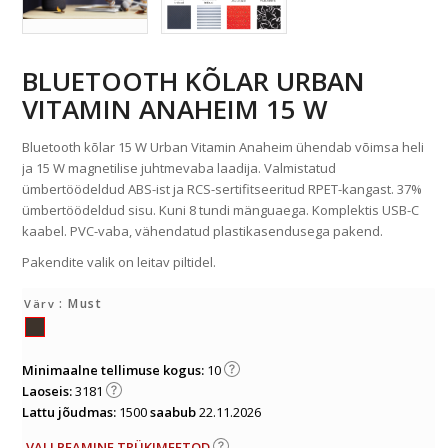
BLUETOOTH KÕLAR URBAN
VITAMIN ANAHEIM 15 W
Bluetooth kõlar 15 W Urban Vitamin Anaheim ühendab võimsa heli
ja 15 W magnetilise juhtmevaba laadija. Valmistatud
ümbertöödeldud ABS-ist ja RCS-sertifitseeritud RPET-kangast. 37%
ümbertöödeldud sisu. Kuni 8 tundi mänguaega. Komplektis USB-C
kaabel. PVC-vaba, vähendatud plastikasendusega pakend.
Pakendite valik on leitav piltidel.
: Must
Värv
Minimaalne tellimuse kogus:
10
Laoseis:
3181
Lattu jõudmas:
1500
saabub
22.11.2026
VALI PEAMINE TRÜKIMEETOD