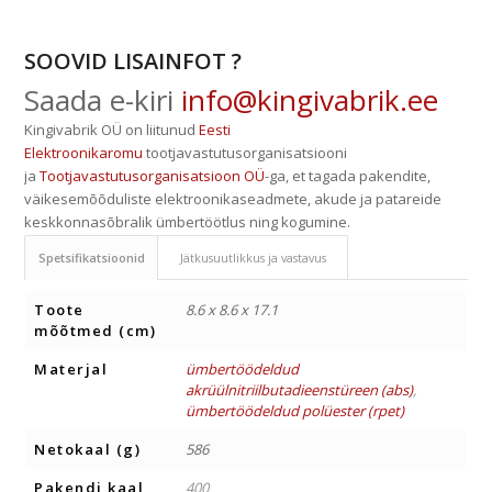
SOOVID LISAINFOT ?
Saada e-kiri
info@kingivabrik.ee
Kingivabrik OÜ on liitunud
Eesti
Elektroonikaromu
tootjavastutusorganisatsiooni
ja
Tootjavastutusorganisatsioon OÜ
-ga, et tagada pakendite,
väikesemõõduliste elektroonikaseadmete, akude ja patareide
keskkonnasõbralik ümbertöötlus ning kogumine.
Spetsifikatsioonid
Jätkusuutlikkus ja vastavus
Toote
8.6 x 8.6 x 17.1
mõõtmed (cm)
Materjal
ümbertöödeldud
akrüülnitriilbutadieenstüreen (abs)
,
ümbertöödeldud polüester (rpet)
Netokaal (g)
586
Pakendi kaal
400