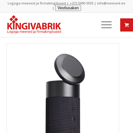
Logoga meened ja firmakingitused |
+372 5990 5555
|
info@meened.ee
|
Vestlusaken