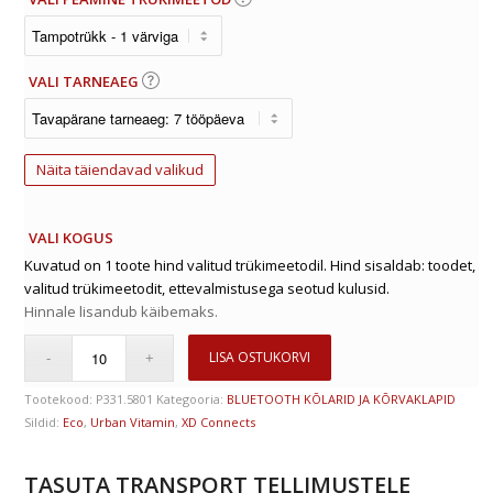
VALI TARNEAEG
Näita täiendavad valikud
VALI KOGUS
Kuvatud on 1 toote hind valitud trükimeetodil. Hind sisaldab: toodet,
valitud trükimeetodit, ettevalmistusega seotud kulusid.
Hinnale lisandub käibemaks.
LISA OSTUKORVI
Tootekood:
P331.5801
Kategooria:
BLUETOOTH KÕLARID JA KÕRVAKLAPID
Sildid:
Eco
,
Urban Vitamin
,
XD Connects
TASUTA TRANSPORT TELLIMUSTELE