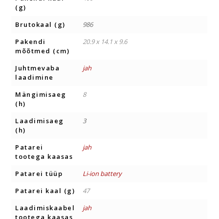
(g)
Brutokaal (g)
986
Pakendi
20.9 x 14.1 x 9.6
mõõtmed (cm)
Juhtmevaba
jah
laadimine
Mängimisaeg
8
(h)
Laadimisaeg
3
(h)
Patarei
jah
tootega kaasas
Patarei tüüp
Li-ion battery
Patarei kaal (g)
47
Laadimiskaabel
jah
tootega kaasas