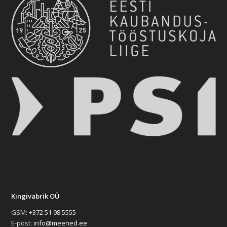
Kingivabrik OÜ
GSM:
+372 51 98 5555
E-post:
info@meened.ee