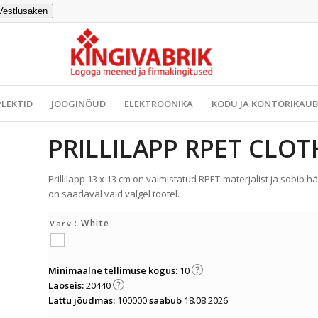
Vestlusaken
LEKTID
JOOGINÕUD
ELEKTROONIKA
KODU JA KONTORIKAU
PRILLILAPP RPET CLOTH
Prillilapp 13 x 13 cm on valmistatud RPET-materjalist ja sobib 
on saadaval vaid valgel tootel.
: White
Värv
Minimaalne tellimuse kogus:
10
Laoseis:
20440
Lattu jõudmas:
100000
saabub
18.08.2026