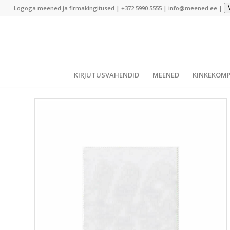
Logoga meened ja firmakingitused |
+372 5990 5555
|
info@meened.ee
|
KIRJUTUSVAHENDID
MEENED
KINKEKOMP