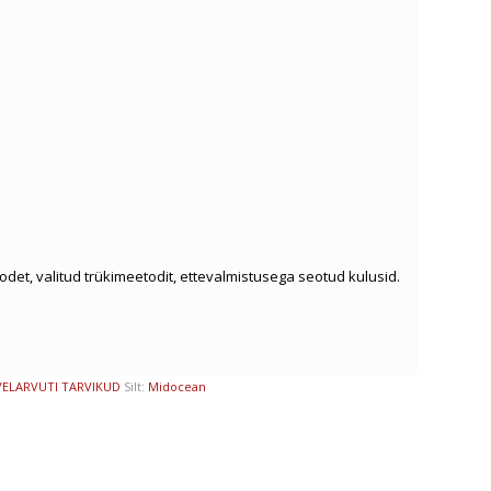
oodet, valitud trükimeetodit, ettevalmistusega seotud kulusid.
VELARVUTI TARVIKUD
Silt:
Midocean