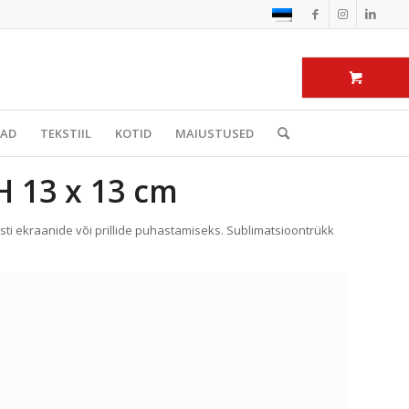
BAD
TEKSTIIL
KOTID
MAIUSTUSED
 13 x 13 cm
hästi ekraanide või prillide puhastamiseks. Sublimatsioontrükk