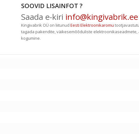
SOOVID LISAINFOT ?
Saada e-kiri
info@kingivabrik.ee
Kingivabrik OÜ on liitunud
Eesti Elektroonikaromu
tootjavastut
tagada pakendite, väikesemõõduliste elektroonikaseadmete, 
kogumine.