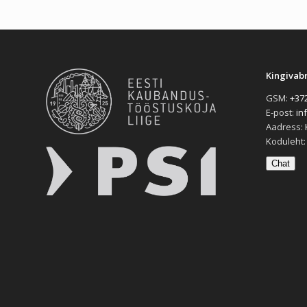
Kingivab
GSM:
+372
E-post:
in
Aadress:
Koduleht
Chat