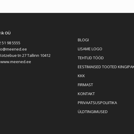
rik OÜ
BLOGI
 51 98 5555
LISAME LOGO
fo@meened.ee
Kotzebue tn 27 Tallinn 10412
TEHTUD TÖÖD
:
www.meened.ee
EESTIMAISED TOOTED KINGIPA
KKK
FIRMAST
KONTAKT
PRIVAATSUSPOLIITIKA
ÜLDTINGIMUSED