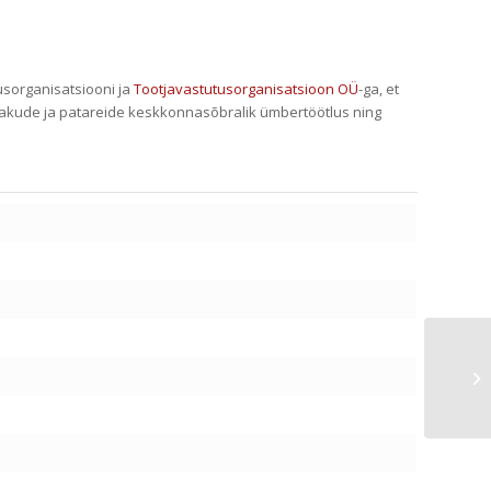
usorganisatsiooni ja
Tootjavastutusorganisatsioon OÜ
-ga, et
akude ja patareide keskkonnasõbralik ümbertöötlus ning