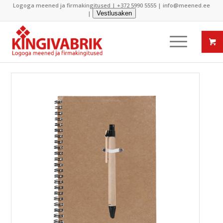
Logoga meened ja firmakingitused |
+372 5990 5555
|
info@meened.ee
|
Vestlusaken