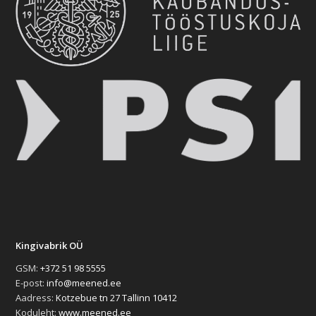
Kingivabrik OÜ
GSM:
+372 51 98 5555
E-post:
info@meened.ee
Aadress:
Kotzebue tn 27 Tallinn 10412
Koduleht:
www.meened.ee