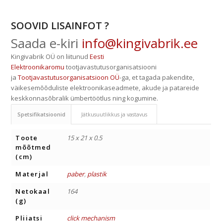
SOOVID LISAINFOT ?
Saada e-kiri
info@kingivabrik.ee
Kingivabrik OÜ on liitunud
Eesti
Elektroonikaromu
tootjavastutusorganisatsiooni
ja
Tootjavastutusorganisatsioon OÜ
-ga, et tagada pakendite,
väikesemõõduliste elektroonikaseadmete, akude ja patareide
keskkonnasõbralik ümbertöötlus ning kogumine.
Spetsifikatsioonid
Jätkusuutlikkus ja vastavus
Toote
15 x 21 x 0.5
mõõtmed
(cm)
Materjal
paber
,
plastik
Netokaal
164
(g)
Pliiatsi
click mechanism