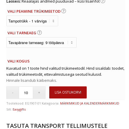
Laoseis:
Reaalajas andmed puuduvad – küsi lisainfot
VALI PEAMINE TRÜKIMEETOD
VALI TARNEAEG
VALI KOGUS
Kuvatud on 1 toote hind valitud trükimeetodil. Hind sisaldab: toodet,
valitud trükimeetodit, ettevalmistusega seotud kulusid.
Hinnale lisandub käibemaks.
LISA OSTUKORVI
Tootekood:
EG1907-01
Kategooria:
MÄRKMIKUD JA KALENDERMÄRKMIKUD
Silt:
Easygifts
TASUTA TRANSPORT TELLIMUSTELE