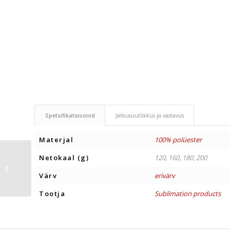
Spetsifikatsioonid
Jätkusuutlikkus ja vastavus
Materjal
100% polüester
Netokaal (g)
120, 160, 180, 200
TERMOS CARTRIDGE
750 ml
Värv
erivärv
Tootja
Sublimation products