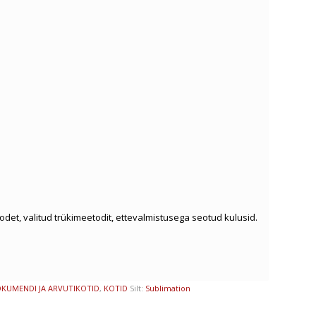
oodet, valitud trükimeetodit, ettevalmistusega seotud kulusid.
KUMENDI JA ARVUTIKOTID
,
KOTID
Silt:
Sublimation