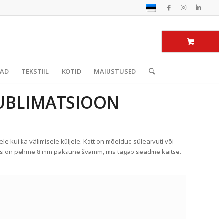
BAD
TEKSTIIL
KOTID
MAIUSTUSED
SUBLIMATSIOON
ele kui ka välimisele küljele. Kott on mõeldud sülearvuti või
 sees on pehme 8 mm paksune švamm, mis tagab seadme kaitse.