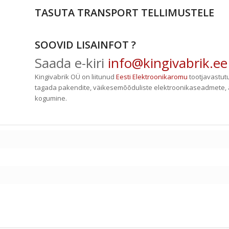
TASUTA TRANSPORT TELLIMUSTELE
SOOVID LISAINFOT ?
Saada e-kiri
info@kingivabrik.ee
Kingivabrik OÜ on liitunud
Eesti Elektroonikaromu
tootjavastut
tagada pakendite, väikesemõõduliste elektroonikaseadmete, 
kogumine.