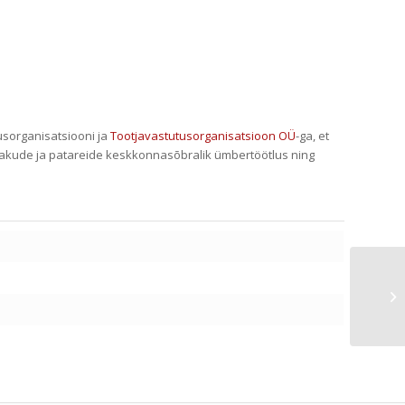
usorganisatsiooni ja
Tootjavastutusorganisatsioon OÜ
-ga, et
akude ja patareide keskkonnasõbralik ümbertöötlus ning