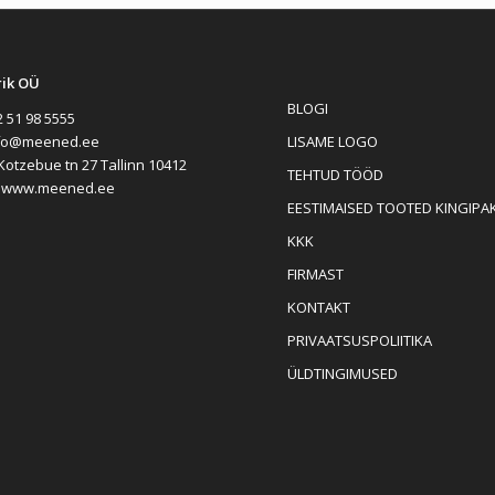
rik OÜ
BLOGI
 51 98 5555
LISAME LOGO
fo@meened.ee
Kotzebue tn 27 Tallinn 10412
TEHTUD TÖÖD
:
www.meened.ee
EESTIMAISED TOOTED KINGIPA
KKK
FIRMAST
KONTAKT
PRIVAATSUSPOLIITIKA
ÜLDTINGIMUSED