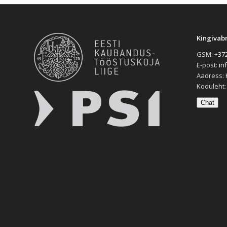
Kingivab
GSM:
+372
E-post:
in
Aadress:
Koduleht
Chat