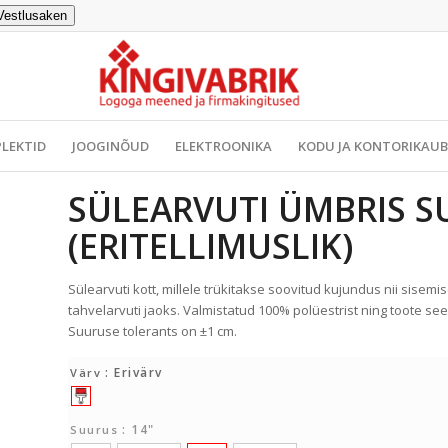
Vestlusaken
LEKTID
JOOGINÕUD
ELEKTROONIKA
KODU JA KONTORIKAU
SÜLEARVUTI ÜMBRIS 
(ERITELLIMUSLIK)
Sülearvuti kott, millele trükitakse soovitud kujundus nii sisemis
tahvelarvuti jaoks. Valmistatud 100% polüestrist ning toote
Suuruse tolerants on ±1 cm.
: Erivärv
Värv
: 14"
Suurus