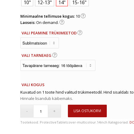
10"
12-13"
14"
15-16"
Minimaalne tellimuse kogus:
10
Laoseis:
On demand.
VALI PEAMINE TRÜKIMEETOD
VALI TARNEAEG
VALI KOGUS
Kuvatud on 1 toote hind valitud trükimeetodil. Hind sisaldab: t
Hinnale lisandub käibemaks.
LISA OSTUKORVI
Tootekood:
ProtectiveTabletcover-multicolour.14inch
Kategooriad:
DO