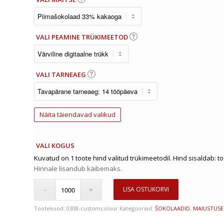
VALI PEAMINE TRÜKIMEETOD
VALI TARNEAEG
Näita täiendavad valikud
VALI KOGUS
Kuvatud on 1 toote hind valitud trükimeetodil. Hind sisaldab: t
Hinnale lisandub käibemaks.
LISA OSTUKORVI
Tootekood:
0308-customcolour
Kategooriad:
ŠOKOLAADID
,
MAIUSTUS