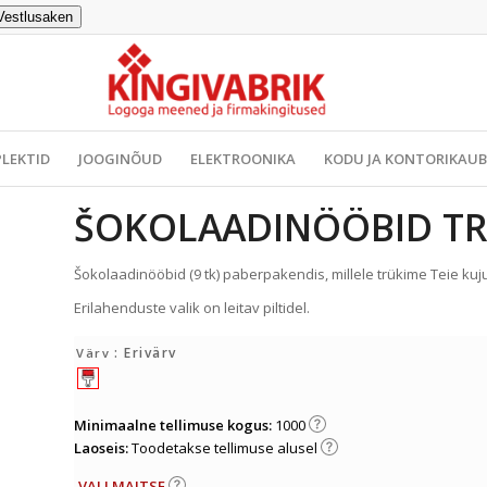
Vestlusaken
LEKTID
JOOGINÕUD
ELEKTROONIKA
KODU JA KONTORIKAU
ŠOKOLAADINÖÖBID TRÜ
Šokolaadinööbid (9 tk) paberpakendis, millele trükime Teie ku
Erilahenduste valik on leitav piltidel.
: Erivärv
Värv
Minimaalne tellimuse kogus:
1000
Laoseis:
Toodetakse tellimuse alusel
VALI MAITSE