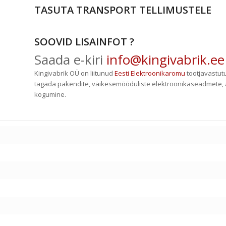
TASUTA TRANSPORT TELLIMUSTELE
SOOVID LISAINFOT ?
Saada e-kiri
info@kingivabrik.ee
Kingivabrik OÜ on liitunud
Eesti Elektroonikaromu
tootjavastut
tagada pakendite, väikesemõõduliste elektroonikaseadmete, 
kogumine.