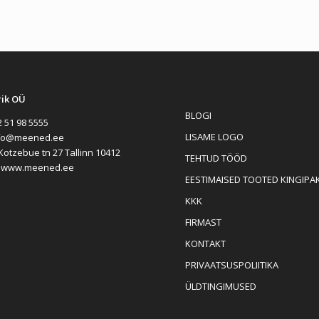
rik OÜ
BLOGI
 51 98 5555
LISAME LOGO
fo@meened.ee
Kotzebue tn 27 Tallinn 10412
TEHTUD TÖÖD
:
www.meened.ee
EESTIMAISED TOOTED KINGIPA
KKK
FIRMAST
KONTAKT
PRIVAATSUSPOLIITIKA
ÜLDTINGIMUSED