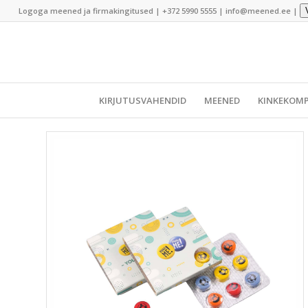
Logoga meened ja firmakingitused |
+372 5990 5555
|
info@meened.ee
|
KIRJUTUSVAHENDID
MEENED
KINKEKOMP