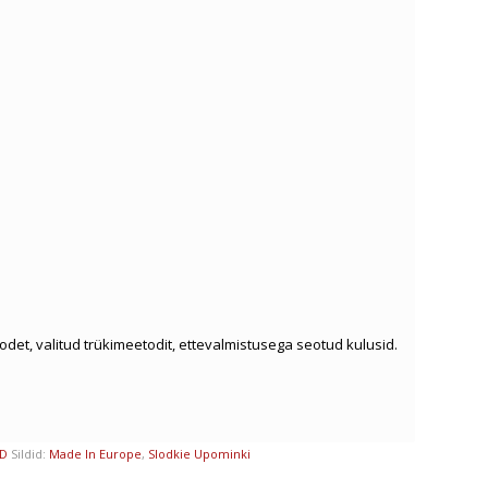
oodet, valitud trükimeetodit, ettevalmistusega seotud kulusid.
ED
Sildid:
Made In Europe
,
Slodkie Upominki