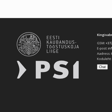
Kingivab
GSM:
+372
E-post:
in
Aadress:
Koduleht
Chat