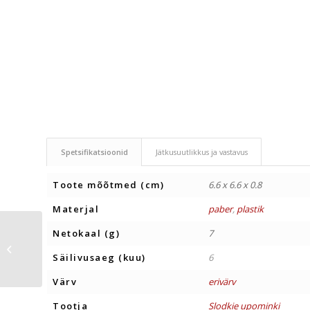
Spetsifikatsioonid
Jätkusuutlikkus ja vastavus
Toote mõõtmed (cm)
6.6 x 6.6 x 0.8
Materjal
paber
,
plastik
Netokaal (g)
7
PASTILLID
KREDIITKAART 8 g
Säilivusaeg (kuu)
6
Värv
erivärv
Tootja
Slodkie upominki