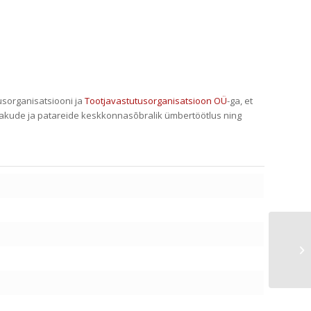
usorganisatsiooni ja
Tootjavastutusorganisatsioon OÜ
-ga, et
akude ja patareide keskkonnasõbralik ümbertöötlus ning