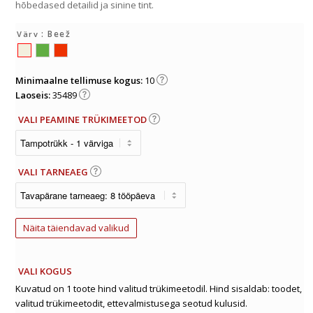
hõbedased detailid ja sinine tint.
: Beež
Värv
Minimaalne tellimuse kogus:
10
Laoseis:
35489
VALI PEAMINE TRÜKIMEETOD
VALI TARNEAEG
Näita täiendavad valikud
VALI KOGUS
Kuvatud on 1 toote hind valitud trükimeetodil. Hind sisaldab: toodet,
valitud trükimeetodit, ettevalmistusega seotud kulusid.