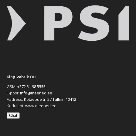
Kingivabrik OÜ
GSM:
+372 51 98 5555
E-post:
info@meened.ee
Aadress:
Kotzebue tn 27 Tallinn 10412
Koduleht:
www.meened.ee
Chat