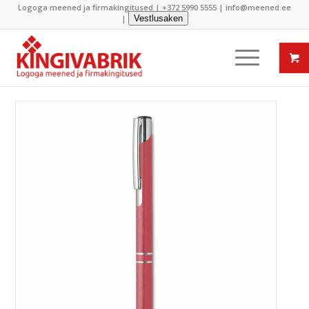
Logoga meened ja firmakingitused |
+372 5990 5555
|
info@meened.ee
|
Vestlusaken