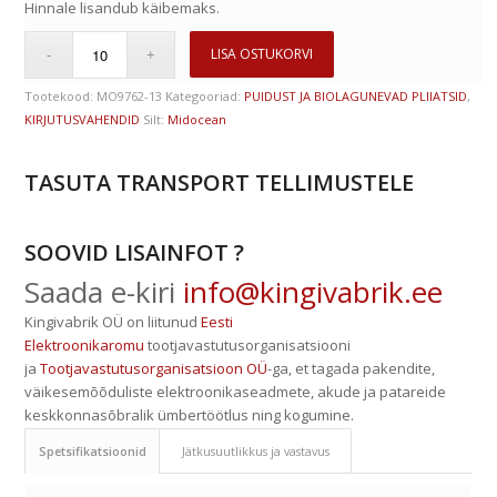
Hinnale lisandub käibemaks.
LISA OSTUKORVI
Tootekood:
MO9762-13
Kategooriad:
PUIDUST JA BIOLAGUNEVAD PLIIATSID
,
KIRJUTUSVAHENDID
Silt:
Midocean
TASUTA TRANSPORT TELLIMUSTELE
SOOVID LISAINFOT ?
Saada e-kiri
info@kingivabrik.ee
Kingivabrik OÜ on liitunud
Eesti
Elektroonikaromu
tootjavastutusorganisatsiooni
ja
Tootjavastutusorganisatsioon OÜ
-ga, et tagada pakendite,
väikesemõõduliste elektroonikaseadmete, akude ja patareide
keskkonnasõbralik ümbertöötlus ning kogumine.
Spetsifikatsioonid
Jätkusuutlikkus ja vastavus