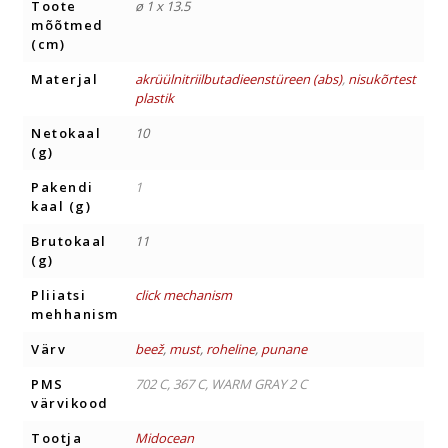
Toote
ø 1 x 13.5
mõõtmed
(cm)
Materjal
akrüülnitriilbutadieenstüreen (abs)
,
nisukõrtest
plastik
Netokaal
10
(g)
Pakendi
1
kaal (g)
Brutokaal
11
(g)
Pliiatsi
click mechanism
mehhanism
Värv
beež
,
must
,
roheline
,
punane
PMS
702 C, 367 C, WARM GRAY 2 C
värvikood
Tootja
Midocean