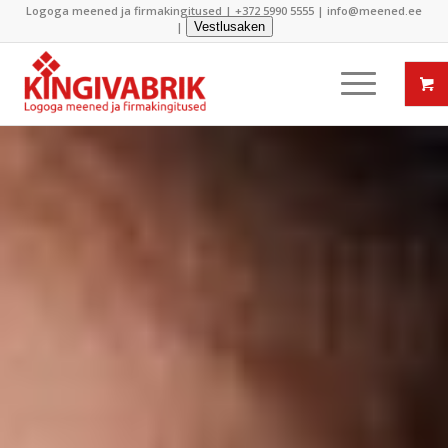
Logoga meened ja firmakingitused |
+372 5990 5555
|
info@meened.ee
|
Vestlusaken