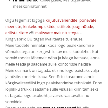
meeskonnatunnet.
Olgu tegemist logoga
kirjutusvahendite
,
põnevate
meenete
,
kinkekomplektide
,
stiilsete jooginõude
,
eriliste riiete
või
maitsvate maiustustega
–
Kingivabrik OÜ tagab kvaliteetse tulemuse.
Meie toodete hinnakiri koos logo pealekandmise
võimalustega on kergesti leitav meie kodulehel. Kui
soovid toodet lähemalt näha ja käega katsuda, anna
meile teada ja saadame sulle kontorisse näidise.
Meie eesmärk on tagada, et sinu logo paistaks välja
ja püsiks toodetel kaua. Seetõttu kasutame ainult
kõrgkvaliteedilisi logo pealekandmise tehnikaid. Enne
lõplikku trükki saadame sulle visuaali kinnitamiseks,
et tagada logo asukoht ja värvid vastavalt sinu
soovidele.
Boonusena pakume
tasuta transporti
kõigile