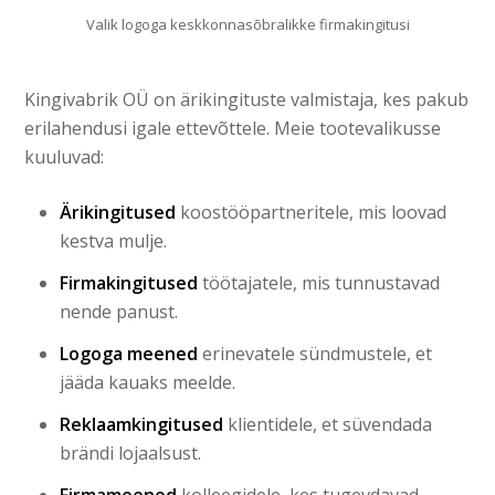
Valik logoga keskkonnasõbralikke firmakingitusi
Kingivabrik OÜ on ärikingituste valmistaja, kes pakub
erilahendusi igale ettevõttele. Meie tootevalikusse
kuuluvad:
Ärikingitused
koostööpartneritele, mis loovad
kestva mulje.
Firmakingitused
töötajatele, mis tunnustavad
nende panust.
Logoga meened
erinevatele sündmustele, et
jääda kauaks meelde.
Reklaamkingitused
klientidele, et süvendada
brändi lojaalsust.
Firmameened
kolleegidele, kes tugevdavad