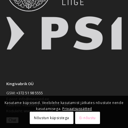
Kingivabrik OÜ
GSM:
+372 51 98 5555
E-post:
info@meened.ee
Kasutame küpsiseid. Veebilehe kasutamist jätkates nõustute nende
Aadress:
Kotzebue tn 27 Tallinn 10412
kasutamisega.
Privaatsussätted
Koduleht:
www.meened.ee
Nõustun küpsistega
Ei nõustu
Chat