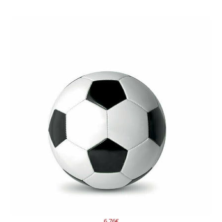
6.76€