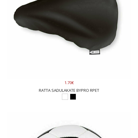
Kuidas lisatakse sporditarvetele logo?
Sporditarvete valik on väga lai ning logo lisatakse erinevatele
toodetele väga erinevate trükitehnoloogiatega. Enamasti määrab
trükitehnoloogia valiku toote materjal. Lisainfot, kuidas ja kuhu on
võimalik sporditarvetele logo lisada, küsige e-kirja või telefoni teel.
Üldiselt kehtib meil reegel, et logo on võimalik lisada kohta, kust
see ka välja paistab. Trükitehnoloogia ise on aga põnev ja
omamoodi nüüdisaegne teadus, mille kohta võid soovi korral
täpsemalt lugeda
siit.
Millist sporditarvet firmakingituseks valida?
Kui soovid tellida logoga sporditarbeid, siis oleme Kingivabriku
meeskonnaga katsetanud mitmeid erinevaid mudeleid ja välja
1.70€
valinud parimad. Esimese valikuna leiab kodus kindlasti kasutust
RATTA SADULAKATE BYPRO RPET
võimlemismatt, mille jaoks on meil pakkuda loodussõbralik toode
Joogamatt Korgist Savasana.
Treenimisel tulevad suureks kasuks
kummilindid
Treeningkummid 4tk Komplektis.
Juhul kui soovite
jälgida oma tulemusi ja kehalisi mõõdikuid, siis soovitame ka
Nutikell Aktiivsusmonitori.