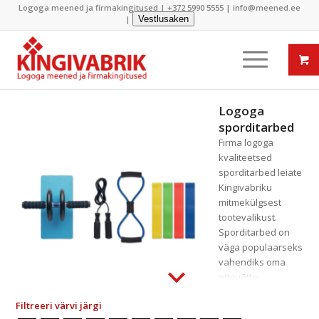
Logoga meened ja firmakingitused |
+372 5990 5555
|
info@meened.ee
|
Vestlusaken
Logoga
sporditarbed
Firma logoga
kvaliteetsed
sporditarbed leiate
Kingivabriku
mitmekülgsest
tootevalikust.
Sporditarbed on
väga populaarseks
vahendiks oma
ettevõtte
reklaamimisel ning
Filtreeri värvi järgi
seetõttu oleme