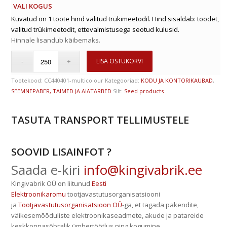
VALI KOGUS
Kuvatud on 1 toote hind valitud trükimeetodil. Hind sisaldab: toodet,
valitud trükimeetodit, ettevalmistusega seotud kulusid.
Hinnale lisandub käibemaks.
LISA OSTUKORVI
Tootekood:
CC440401-multicolour
Kategooriad:
KODU JA KONTORIKAUBAD
,
SEEMNEPABER, TAIMED JA AIATARBED
Silt:
Seed products
TASUTA TRANSPORT TELLIMUSTELE
SOOVID LISAINFOT ?
Saada e-kiri
info@kingivabrik.ee
Kingivabrik OÜ on liitunud
Eesti
Elektroonikaromu
tootjavastutusorganisatsiooni
ja
Tootjavastutusorganisatsioon OÜ
-ga, et tagada pakendite,
väikesemõõduliste elektroonikaseadmete, akude ja patareide
keskkonnasõbralik ümbertöötlus ning kogumine.