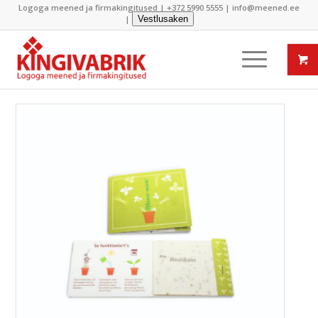
Logoga meened ja firmakingitused |
+372 5990 5555
|
info@meened.ee
|
Vestlusaken