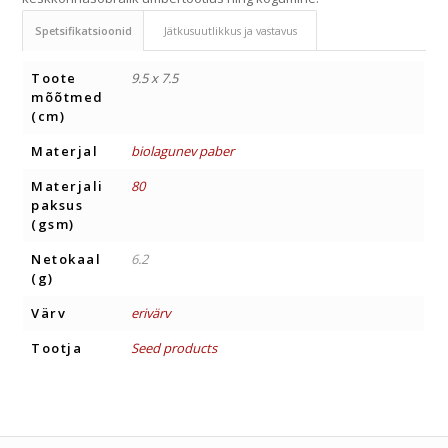
Spetsifikatsioonid
Jätkusuutlikkus ja vastavus
Toote
9.5 x 7.5
mõõtmed
(cm)
Materjal
biolagunev paber
Materjali
80
paksus
(gsm)
Netokaal
6.2
(g)
Värv
erivärv
Tootja
Seed products