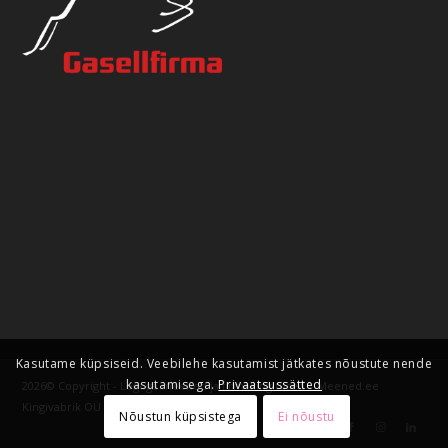
Kasutame küpsiseid. Veebilehe kasutamist jätkates nõustute nende
kasutamisega.
Privaatsussätted
2026© Copyright - Logoga meened ja firmakingitused – Meened.ee
Kingivabrik OÜ
Nõustun küpsistega
Ei nõustu