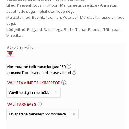
Lilled: Päevalill, Lõosilm, Moon, Margareeta, Leegitsev Armastus,
suvelillede segu, metsikute lillede segu.
Maitsetaimed: Basiilik, Tüümian, Petersell, Murulauk, maitsetaimede
segu.
Köögiviljad: Porgand, Salatisegu, Redis, Tomat, Paprika, Tšillipipar,
Maasikas.
: Erivärv
Värv
Minimaalne tellimuse kogus:
250
Laoseis:
Toodetakse tellimuse alusel
VALI PEAMINE TRÜKIMEETOD
VALI TARNEAEG