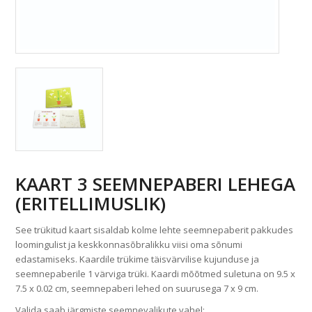
KAART 3 SEEMNEPABERI LEHEGA
(ERITELLIMUSLIK)
See trükitud kaart sisaldab kolme lehte seemnepaberit pakkudes
loomingulist ja keskkonnasõbralikku viisi oma sõnumi
edastamiseks. Kaardile trükime täisvärvilise kujunduse ja
seemnepaberile 1 värviga trüki. Kaardi mõõtmed suletuna on 9.5 x
7.5 x 0.02 cm, seemnepaberi lehed on suurusega 7 x 9 cm.
Valida saab järgmiste seemnevalikute vahel: