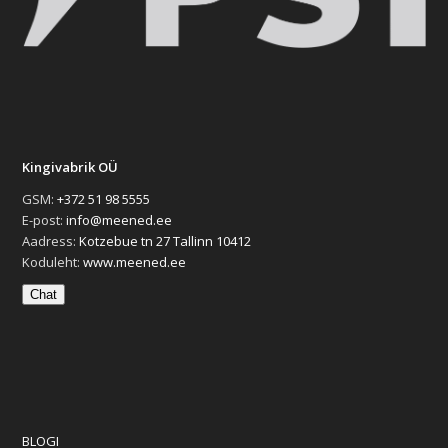
Kingivabrik OÜ
GSM:
+372 51 98 5555
E-post:
info@meened.ee
Aadress:
Kotzebue tn 27 Tallinn 10412
Koduleht:
www.meened.ee
Chat
BLOGI