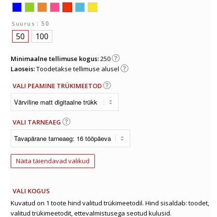
: 50
Suurus
50
100
Minimaalne tellimuse kogus:
250
Laoseis:
Toodetakse tellimuse alusel
VALI PEAMINE TRÜKIMEETOD
VALI TARNEAEG
Näita täiendavad valikud
VALI KOGUS
Kuvatud on 1 toote hind valitud trükimeetodil. Hind sisaldab: toodet,
valitud trükimeetodit, ettevalmistusega seotud kulusid.