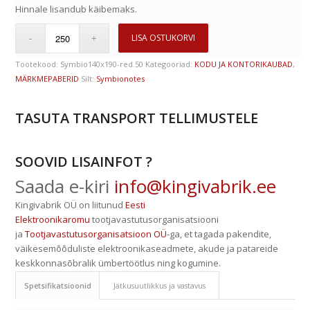
Hinnale lisandub käibemaks.
LISA OSTUKORVI
Tootekood:
Symbio140x190-red.50
Kategooriad:
KODU JA KONTORIKAUBAD
,
MÄRKMEPABERID
Silt:
Symbionotes
TASUTA TRANSPORT TELLIMUSTELE
SOOVID LISAINFOT ?
Saada e-kiri
info@kingivabrik.ee
Kingivabrik OÜ on liitunud
Eesti
Elektroonikaromu
tootjavastutusorganisatsiooni
ja
Tootjavastutusorganisatsioon OÜ
-ga, et tagada pakendite,
väikesemõõduliste elektroonikaseadmete, akude ja patareide
keskkonnasõbralik ümbertöötlus ning kogumine.
Spetsifikatsioonid
Jätkusuutlikkus ja vastavus