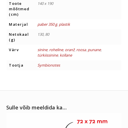
Toote
140 x 190
mõõtmed
(cm)
Materjal
paber 350 g
,
plastik
Netokaal
130, 80
(g)
Värv
sinine
,
roheline
,
oranž
,
roosa
,
punane
,
türkiissinine
,
kollane
Tootja
Symbionotes
Sulle võib meeldida ka…