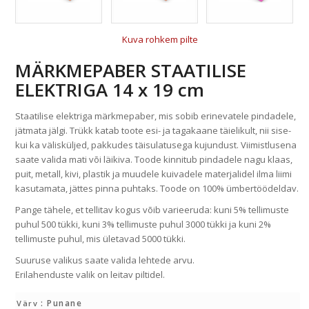
Kuva rohkem pilte
MÄRKMEPABER STAATILISE
ELEKTRIGA 14 x 19 cm
Staatilise elektriga märkmepaber, mis sobib erinevatele pindadele,
jätmata jälgi. Trükk katab toote esi- ja tagakaane täielikult, nii sise-
kui ka välisküljed, pakkudes täisulatusega kujundust. Viimistlusena
saate valida mati või läikiva. Toode kinnitub pindadele nagu klaas,
puit, metall, kivi, plastik ja muudele kuivadele materjalidel ilma liimi
kasutamata, jättes pinna puhtaks. Toode on 100% ümbertöödeldav.
Pange tähele, et tellitav kogus võib varieeruda: kuni 5% tellimuste
puhul 500 tükki, kuni 3% tellimuste puhul 3000 tükki ja kuni 2%
tellimuste puhul, mis ületavad 5000 tükki.
Suuruse valikus saate valida lehtede arvu.
Erilahenduste valik on leitav piltidel.
: Punane
Värv