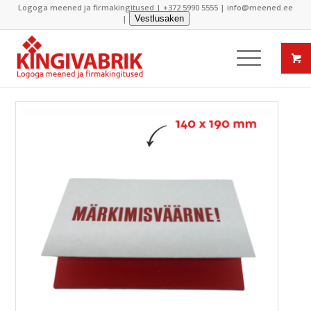
Logoga meened ja firmakingitused |
+372 5990 5555
|
info@meened.ee
|
Vestlusaken