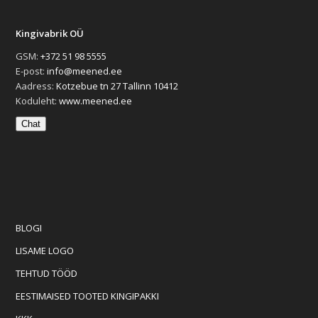
Kingivabrik OÜ
GSM:
+372 51 98 5555
E-post:
info@meened.ee
Aadress:
Kotzebue tn 27 Tallinn 10412
Koduleht:
www.meened.ee
Chat
BLOGI
LISAME LOGO
TEHTUD TÖÖD
EESTIMAISED TOOTED KINGIPAKKI