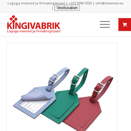
Logoga meened ja firmakingitused |
+372 5990 5555
|
info@meened.ee
|
Vestlusaken