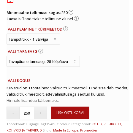
Minimaalne tellimuse kogus:
250
Laoseis:
Toodetakse tellimuse alusel
VALI PEAMINE TRÜKIMEETOD
VALI TARNEAEG
VALI KOGUS
Kuvatud on 1 toote hind valitud trükimeetodil. Hind sisaldab: toodet,
valitud trükimeetodit, ettevalmistusega seotud kulusid.
Hinnale lisandub käibemaks.
LISA OSTUKORVI
Tootekood:
LuggageTag115-multicolour
Kategooriad:
KOTID
,
REISIKOTID,
KOHVRID JA TARVIKUD
Sildid:
Made In Europe
,
Promodiem