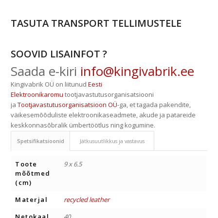
TASUTA TRANSPORT TELLIMUSTELE
SOOVID LISAINFOT ?
Saada e-kiri
info@kingivabrik.ee
Kingivabrik OÜ on liitunud
Eesti
Elektroonikaromu
tootjavastutusorganisatsiooni
ja
Tootjavastutusorganisatsioon OÜ
-ga, et tagada pakendite,
väikesemõõduliste elektroonikaseadmete, akude ja patareide
keskkonnasõbralik ümbertöötlus ning kogumine.
Spetsifikatsioonid
Jätkusuutlikkus ja vastavus
Toote
9 x 6.5
mõõtmed
(cm)
Materjal
recycled leather
Netokaal
40