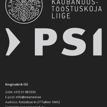
Kingivabrik OÜ
GSM:
+372 51 98 5555
E-post:
info@meened.ee
Aadress:
Kotzebue tn 27 Tallinn 10412
Koduleht:
www.meened.ee