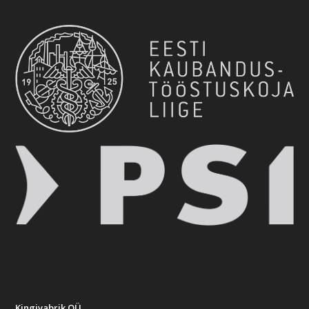
Kingivabrik OÜ