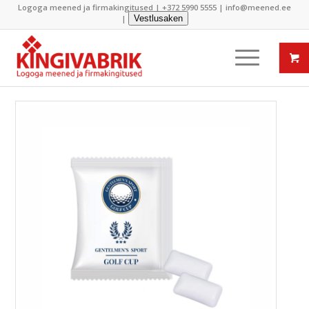
Logoga meened ja firmakingitused |
+372 5990 5555
|
info@meened.ee
|
Vestlusaken