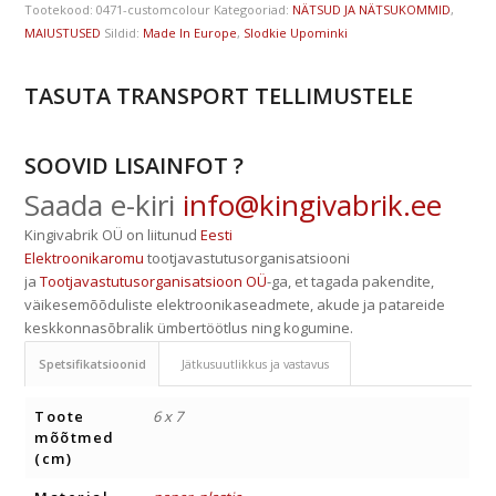
Tootekood:
0471-customcolour
Kategooriad:
NÄTSUD JA NÄTSUKOMMID
,
MAIUSTUSED
Sildid:
Made In Europe
,
Slodkie Upominki
TASUTA TRANSPORT TELLIMUSTELE
SOOVID LISAINFOT ?
Saada e-kiri
info@kingivabrik.ee
Kingivabrik OÜ on liitunud
Eesti
Elektroonikaromu
tootjavastutusorganisatsiooni
ja
Tootjavastutusorganisatsioon OÜ
-ga, et tagada pakendite,
väikesemõõduliste elektroonikaseadmete, akude ja patareide
keskkonnasõbralik ümbertöötlus ning kogumine.
Spetsifikatsioonid
Jätkusuutlikkus ja vastavus
Toote
6 x 7
mõõtmed
(cm)