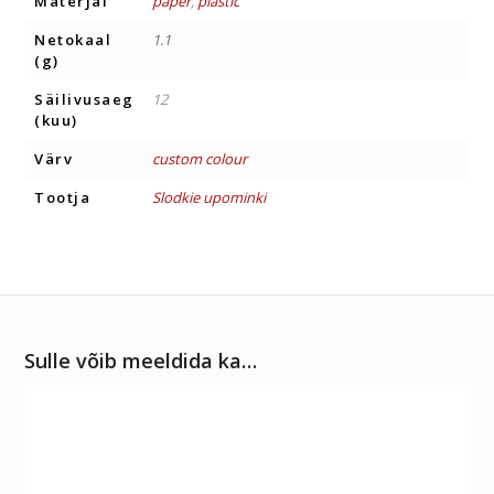
Materjal
paper
,
plastic
Netokaal
1.1
(g)
Säilivusaeg
12
(kuu)
Värv
custom colour
Tootja
Slodkie upominki
Sulle võib meeldida ka…