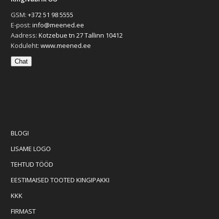
GSM:
+372 51 98 5555
E-post:
info@meened.ee
Aadress:
Kotzebue tn 27 Tallinn 10412
Koduleht:
www.meened.ee
Chat
BLOGI
LISAME LOGO
TEHTUD TÖÖD
EESTIMAISED TOOTED KINGIPAKKI
KKK
FIRMAST