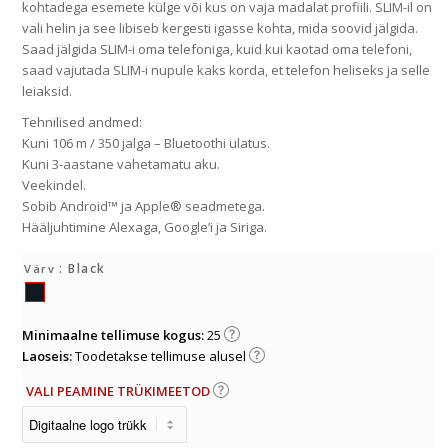
kohtadega esemete külge või kus on vaja madalat profiili. SLIM-il on
vali helin ja see libiseb kergesti igasse kohta, mida soovid jälgida.
Saad jälgida SLIM-i oma telefoniga, kuid kui kaotad oma telefoni,
saad vajutada SLIM-i nupule kaks korda, et telefon heliseks ja selle
leiaksid.
Tehnilised andmed:
Kuni 106 m / 350 jalga – Bluetoothi ulatus.
Kuni 3-aastane vahetamatu aku.
Veekindel.
Sobib Android™ ja Apple® seadmetega.
Hääljuhtimine Alexaga, Google’i ja Siriga.
: Black
Värv
Minimaalne tellimuse kogus:
25
Laoseis:
Toodetakse tellimuse alusel
VALI PEAMINE TRÜKIMEETOD