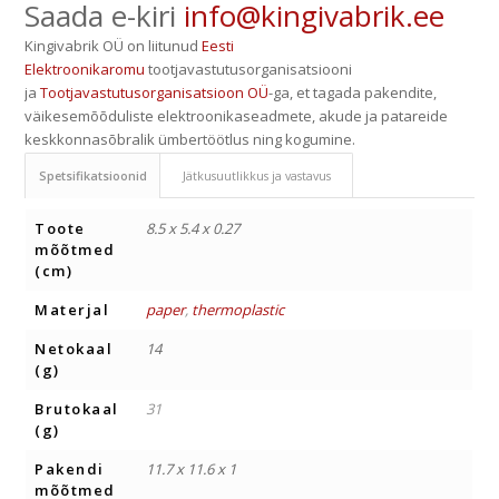
Saada e-kiri
info@kingivabrik.ee
Kingivabrik OÜ on liitunud
Eesti
Elektroonikaromu
tootjavastutusorganisatsiooni
ja
Tootjavastutusorganisatsioon OÜ
-ga, et tagada pakendite,
väikesemõõduliste elektroonikaseadmete, akude ja patareide
keskkonnasõbralik ümbertöötlus ning kogumine.
Spetsifikatsioonid
Jätkusuutlikkus ja vastavus
Toote
8.5 x 5.4 x 0.27
mõõtmed
(cm)
Materjal
paper
,
thermoplastic
Netokaal
14
(g)
Brutokaal
31
(g)
Pakendi
11.7 x 11.6 x 1
mõõtmed