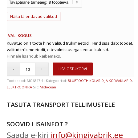
Näita täiendavad valikud
VALI KOGUS
Kuvatud on 1 toote hind valitud trükimeetodil. Hind sisaldab: toodet,
valitud trükimeetodit, ettevalmistusega seotud kulusid.
Hinnale lisandub käibemaks.
LISA OSTUKORVI
Tootekood:
MO6847-41
Kategooriad:
BLUETOOTH KÕLARID JA KÕRVAKLAPID
,
ELEKTROONIKA
Silt:
Midocean
TASUTA TRANSPORT TELLIMUSTELE
SOOVID LISAINFOT ?
Saada e-kiri
info@kingivabrik.ee