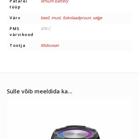
Patarei
lithium battery
tüüp
Värv
beež
,
must
,
šokolaadpruun
,
valge
PMS
476 C
värvikood
Tootja
Midocean
Sulle võib meeldida ka…