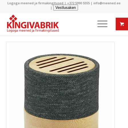
Logoga meened ja firmakingitused |
+372 5990 5555
|
info@meened.ee
|
Vestlusaken