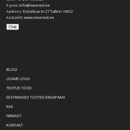
E-post:
info@meened.ee
Aadress:
Kotzebue tn 27 Tallinn 10412
Koduleht:
www.meened.ee
Chat
BLOGI
LISAME LOGO
TEHTUD TÖÖD
EESTIMAISED TOOTED KINGIPAKKI
KKK
FIRMAST
KONTAKT