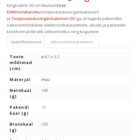
Kingivabrik OÜ on liitunud
Eesti
Elektroonikaromu
tootjavastutusorganisatsiooni
ja
Tootjavastutusorganisatsioon OÜ
-ga, et tagada pakendite,
väikesemõõduliste elektroonikaseadmete, akude ja patareide
keskkonnasõbralik ümbertöötlus ning kogumine.
Spetsifikatsioonid
Jätkusuutlikkus ja vastavus
Toote
ø 6.1 x 5.3
mõõtmed
(cm)
Materjal
muu
Netokaal
140
(g)
Pakendi
10
kaal (g)
Brutokaal
150
(g)