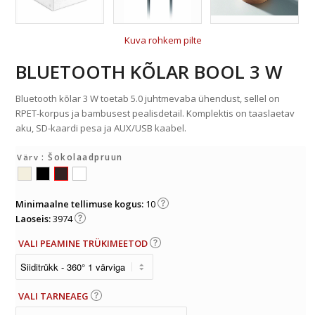
Kuva rohkem pilte
BLUETOOTH KÕLAR BOOL 3 W
Bluetooth kõlar 3 W toetab 5.0 juhtmevaba ühendust, sellel on
RPET-korpus ja bambusest pealisdetail. Komplektis on taaslaetav
aku, SD-kaardi pesa ja AUX/USB kaabel.
: Šokolaadpruun
Värv
Minimaalne tellimuse kogus:
10
Laoseis:
3974
VALI PEAMINE TRÜKIMEETOD
VALI TARNEAEG