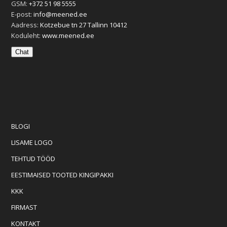
GSM:
+372 51 98 5555
E-post:
info@meened.ee
Aadress:
Kotzebue tn 27 Tallinn 10412
Koduleht:
www.meened.ee
Chat
BLOGI
LISAME LOGO
TEHTUD TÖÖD
EESTIMAISED TOOTED KINGIPAKKI
KKK
FIRMAST
KONTAKT