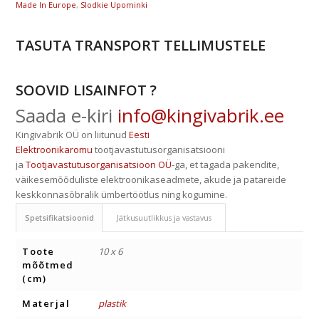
Made In Europe
,
Slodkie Upominki
TASUTA TRANSPORT TELLIMUSTELE
SOOVID LISAINFOT ?
Saada e-kiri
info@kingivabrik.ee
Kingivabrik OÜ on liitunud
Eesti
Elektroonikaromu
tootjavastutusorganisatsiooni
ja
Tootjavastutusorganisatsioon OÜ
-ga, et tagada pakendite,
väikesemõõduliste elektroonikaseadmete, akude ja patareide
keskkonnasõbralik ümbertöötlus ning kogumine.
Spetsifikatsioonid
Jätkusuutlikkus ja vastavus
Toote
10 x 6
mõõtmed
(cm)
Materjal
plastik