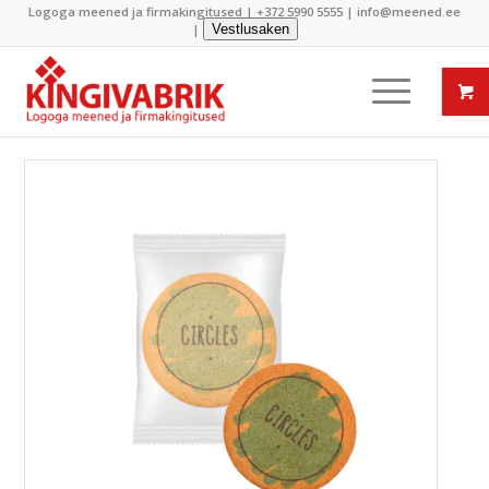
Logoga meened ja firmakingitused |
+372 5990 5555
|
info@meened.ee
|
Vestlusaken