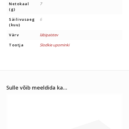
Netokaal
7
(g)
Säilivusaeg
6
(kuu)
Värv
läbipaistev
Tootja
Slodkie upominki
Sulle võib meeldida ka…