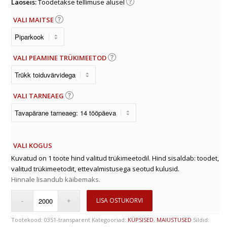
Laoseis:
Toodetakse tellimuse alusel
VALI MAITSE
VALI PEAMINE TRÜKIMEETOD
VALI TARNEAEG
VALI KOGUS
Kuvatud on 1 toote hind valitud trükimeetodil. Hind sisaldab: toodet,
valitud trükimeetodit, ettevalmistusega seotud kulusid.
Hinnale lisandub käibemaks.
LISA OSTUKORVI
Tootekood:
0351-transparent
Kategooriad:
KÜPSISED
,
MAIUSTUSED
Sildid: