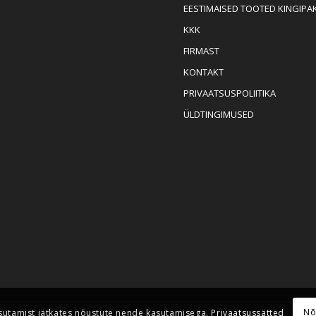
EESTIMAISED TOOTED KINGIPA
KKK
FIRMAST
KONTAKT
PRIVAATSUSPOLIITIKA
ÜLDTINGIMUSED
Nõ
sutamist jätkates nõustute nende kasutamisega.
Privaatsussätted