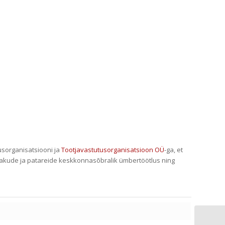
usorganisatsiooni ja
Tootjavastutusorganisatsioon OÜ
-ga, et
akude ja patareide keskkonnasõbralik ümbertöötlus ning