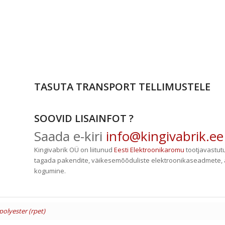
TASUTA TRANSPORT TELLIMUSTELE
SOOVID LISAINFOT ?
Saada e-kiri
info@kingivabrik.ee
Kingivabrik OÜ on liitunud
Eesti Elektroonikaromu
tootjavastut
tagada pakendite, väikesemõõduliste elektroonikaseadmete, 
kogumine.
polyester (rpet)