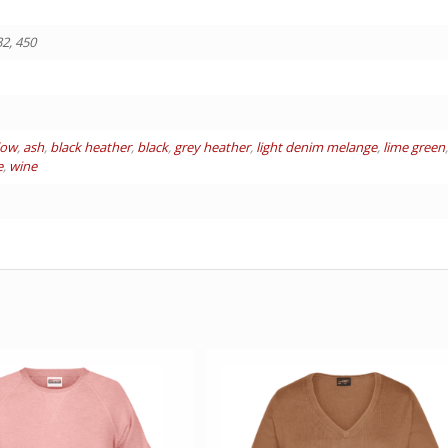
32, 450
low
,
ash
,
black heather
,
black
,
grey heather
,
light denim melange
,
lime green
e
,
wine