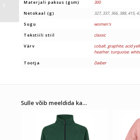
SVIITER PUUVILL
Materjali paksus (gsm)
300
MEESTELE
Netokaal (g)
327, 337, 366, 388, 415, 4
Sugu
women's
Tekstiili stiil
classic
Värv
cobalt
,
graphite
,
acid yel
heather
,
turquoise
,
whit
Tootja
Daiber
Sulle võib meeldida ka…