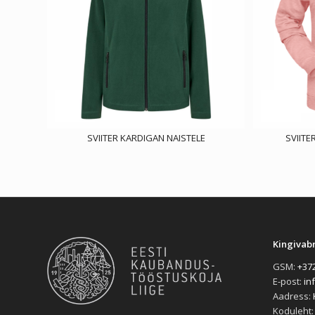
SVIITER KARDIGAN NAISTELE
SVIITE
Kingivab
GSM:
+372
E-post:
in
Aadress:
Koduleht