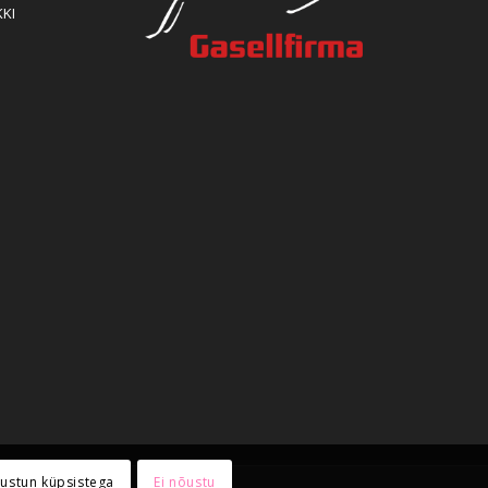
KKI
ustun küpsistega
Ei nõustu