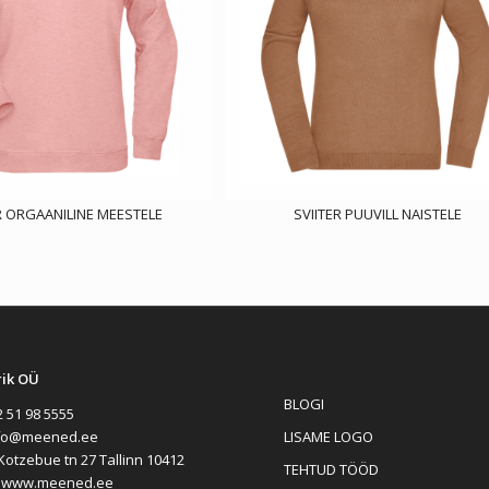
R ORGAANILINE MEESTELE
SVIITER PUUVILL NAISTELE
rik OÜ
BLOGI
 51 98 5555
LISAME LOGO
fo@meened.ee
Kotzebue tn 27 Tallinn 10412
TEHTUD TÖÖD
:
www.meened.ee