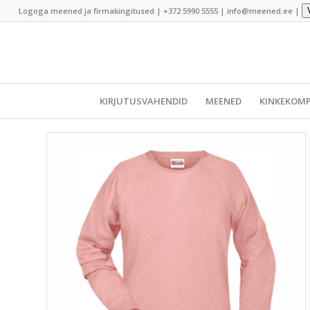
Logoga meened ja firmakingitused |
+372 5990 5555
|
info@meened.ee
|
KIRJUTUSVAHENDID
MEENED
KINKEKOMP