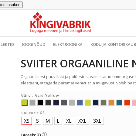
Vestlusaken
LEKTID
JOOGINÕUD
ELEKTROONIKA
KODU JA KONTORIKAU
SVIITER ORGAANILINE 
Orgaanilisest puuvillast ja polüestrist valmistatud ümmarguse 
elastaani, et tagada paremat venivust ja mugavust. Sobib häs
: Acid Yellow
Värv
: XS
Suurus
XS
S
M
L
XL
XXL
3XL
Laoseis:
93