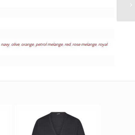
,
navy
,
olive
,
orange
,
petrol melange
,
red
,
rose melange
,
royal