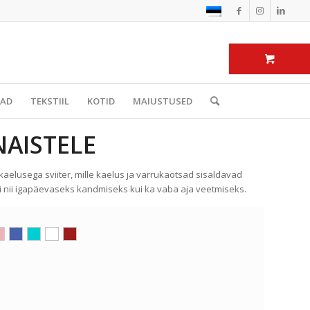
BAD
TEKSTIIL
KOTID
MAIUSTUSED
NAISTELE
kaelusega sviiter, mille kaelus ja varrukaotsad sisaldavad
ti nii igapäevaseks kandmiseks kui ka vaba aja veetmiseks.