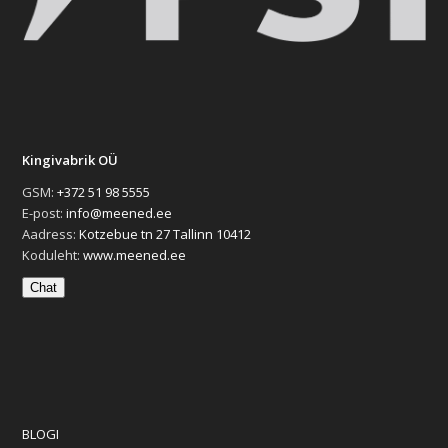
Kingivabrik OÜ
GSM:
+372 51 98 5555
E-post:
info@meened.ee
Aadress:
Kotzebue tn 27 Tallinn 10412
Koduleht:
www.meened.ee
Chat
BLOGI