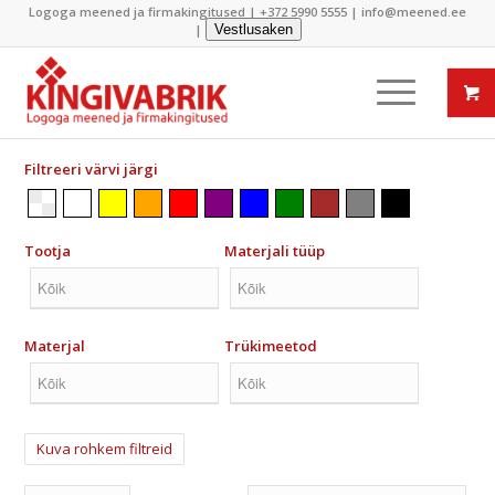
Logoga meened ja firmakingitused |
+372 5990 5555
|
info@meened.ee
|
Vestlusaken
Filtreeri värvi järgi
Tootja
Materjali tüüp
Materjal
Trükimeetod
Kuva rohkem filtreid