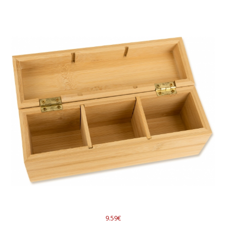
9.59€